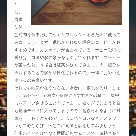
た
ら、
貴重
な休
憩時間を食事だけでなくリフレッシュするために使って
みましょう。まず、眠気がとれない場合はコーヒーがお
すすめです。カフェインが含まれているコーヒー独特の
香りは、身体や脳の緊張をほぐしてくれます。コーヒー
が苦手だという場合は紅茶を飲んでみましょう。糖分を
摂取することで脳が活性化されるので、一緒におやつを
食べるのも良いです。
それでも眠気がなくならない場合は、仮眠をとりましょ
う。5分から15分程度が仮眠におすすめの時間で、集中
力をアップさせることができます。寝すぎてしまうと脳
も熟睡モードに入ってしまうので、起きられるように対
策をしておくと安心です。次にパソコンなどデスクワー
クが中心ならば、休憩中に同僚と話をしてみましょう。
仕事のことだけでなく世間話をすることで、気持ちを切