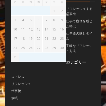
月
火
水
木
金
土
日
リフレッシュする
1
2
必要性
3
4
5
6
7
8
9
仕事で疲れを感じ
た時は
10
11
12
13
14
15
16
仕事後の癒しタイ
17
18
19
20
21
22
23
ム
手軽なリフレッシ
24
25
26
27
28
29
30
ュ方法
31
カテゴリー
ストレス
リフレッシュ
仕事後
仮眠