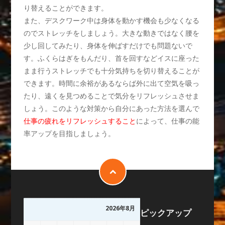
り替えることができます。
また、デスクワーク中は身体を動かす機会も少なくなる
のでストレッチをしましょう。大きな動きではなく腰を
少し回してみたり、身体を伸ばすだけでも問題ないで
す。ふくらはぎをもんだり、首を回すなどイスに座った
まま行うストレッチでも十分気持ちを切り替えることが
できます。時間に余裕があるならば外に出て空気を吸っ
たり、遠くを見つめることで気分をリフレッシュさせま
しょう。このような対策から自分にあった方法を選んで
仕事の疲れをリフレッシュすること
によって、仕事の能
率アップを目指しましょう。
2026年8月
ピックアップ