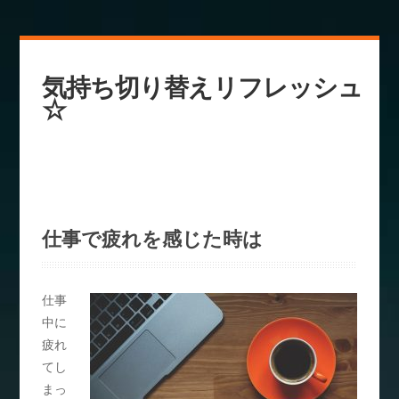
気持ち切り替えリフレッシュ
☆
仕事で疲れを感じた時は
仕事
中に
疲れ
てし
まっ